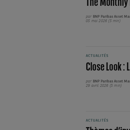
The Monthly R
par
BNP Paribas Asset M
05 mai 2026 (5 min)
ACTUALITÉS
Close Look :
par
BNP Paribas Asset M
29 avril 2026 (5 min)
ACTUALITÉS