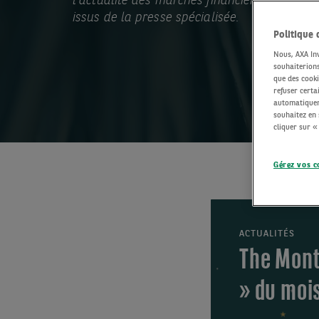
l'actualité des marchés financiers, notamme
issus de la presse spécialisée.
Politique 
Nous, AXA Inv
souhaiterions
que des cooki
refuser certa
automatiqueme
souhaitez en 
cliquer sur 
Gérez vos c
ACTUALITÉS
The Mont
» du mois