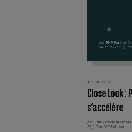
par
BNP Paribas A
04 août 2026 (5 mi
ACTUALITÉS
Close Look : 
s’accélère
par
BNP Paribas Asset M
22 juillet 2026 (5 min)