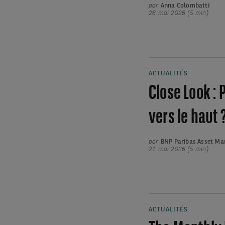
par
Anna Colombatti
26 mai 2026 (5 min)
ACTUALITÉS
Close Look : 
vers le haut 
par
BNP Paribas Asset M
21 mai 2026 (5 min)
ACTUALITÉS