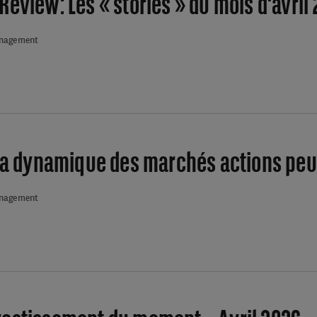
eview: Les « stories » du mois d'avril
anagement
 La dynamique des marchés actions peut
anagement