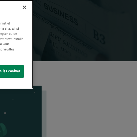
rnet et
le site, ainsi
cepter ou de
nt n’est installé
Si vous
, veuillez
s les cookies