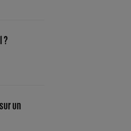
l ?
 sur un