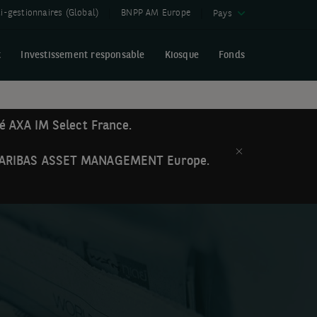
-gestionnaires (Global)
BNPP AM Europe
Pays
t
Investissement responsable
Kiosque
Fonds
té AXA IM Select France.
Close
NP PARIBAS ASSET MANAGEMENT Europe.