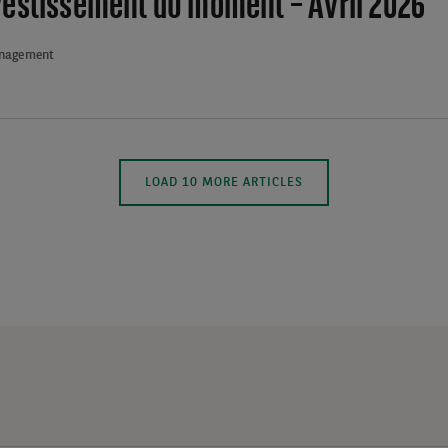
estissement du moment – Avril 2026
anagement
MORE
LOAD 10 MORE ARTICLES
ARTICLES
WILL
BE
ADDED
ON
THE
PAGE
WHEN
THE
BUTTON
IS
CLICKED.
THE