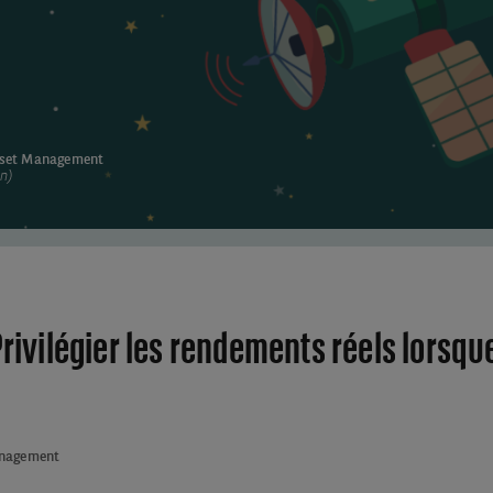
sset Management
n)
Privilégier les rendements réels lorsque
anagement