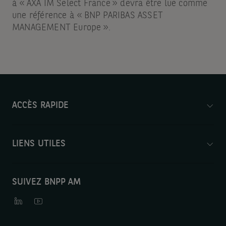
à « AXA IM Select France » devra être lue comme
une référence à « BNP PARIBAS ASSET
MANAGEMENT Europe ».
ACCÈS RAPIDE
LIENS UTILES
SUIVEZ BNPP AM