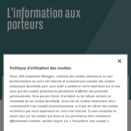
L’information aux
porteurs
Politique d'utilisation des cookies
Nous, AXA Investment Managers, utilisons des cookies nécessaires au bon
fonctionnement de notre site Internet et souhaiterions installer des cookies
analytiques facultatifs pour nous aider à améliorer votre expérience sur le site,
ainsi que des cookies publicitaires permettant d’afficher des publicités
Message aux porteurs de parts et/ou actionnaires
personnalisées. Vous pouvez choisir d’accepter ou de refuser certains ou
des OPC suivants :
l’ensemble de ces cookies facultatifs. Aucun de ces cookies nécessitant votre
consentement n’est installé automatiquement, et le fait de refuser des cookies
ne limitera pas votre expérience sur notre site Internet. Si vous souhaitez en
savoir plus sur les cookies que Nous et nos partenaires tiers souhaitons
Avis à l’attention des porteurs du FCP « AXA PM
effectivement collecter, veuillez cliquer sur « Paramétrer mes cookies ».
PRIVILEGE PATRIMOINE » - Ajout de la possibilité