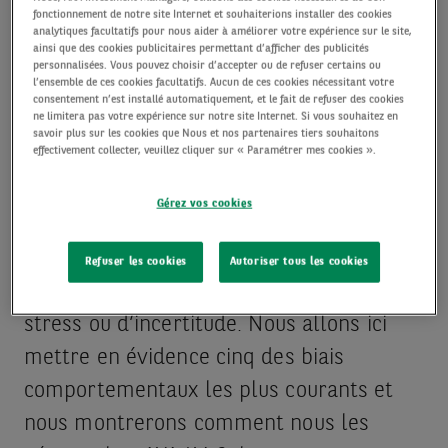
fonctionnement de notre site Internet et souhaiterions installer des cookies
analytiques facultatifs pour nous aider à améliorer votre expérience sur le site,
ainsi que des cookies publicitaires permettant d’afficher des publicités
Les biais comportementaux sont des
personnalisées. Vous pouvez choisir d’accepter ou de refuser certains ou
l’ensemble de ces cookies facultatifs. Aucun de ces cookies nécessitant votre
croyances ou des pensées inconscientes
consentement n’est installé automatiquement, et le fait de refuser des cookies
ne limitera pas votre expérience sur notre site Internet. Si vous souhaitez en
qui peuvent influencer nos décisions,
savoir plus sur les cookies que Nous et nos partenaires tiers souhaitons
effectivement collecter, veuillez cliquer sur « Paramétrer mes cookies ».
avec parfois des conséquences négatives.
Si l’on n’y prend pas garde, ils peuvent
Gérez vos cookies
toucher même les investisseurs les plus
prudents. Ils sont par ailleurs plus
Refuser les cookies
Autoriser tous les cookies
susceptibles d’apparaître en période de
stress ou d’incertitude. Nous allons ici
mettre en évidence cinq des biais
comportementaux les plus courants et
nous montrerons comment nous les