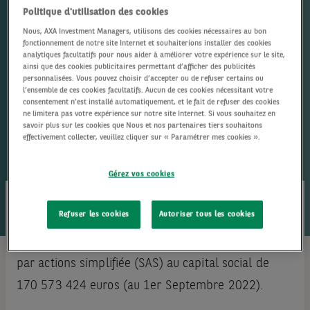
Politique d'utilisation des cookies
Mentions légales
Nous, AXA Investment Managers, utilisons des cookies nécessaires au bon
fonctionnement de notre site Internet et souhaiterions installer des cookies
analytiques facultatifs pour nous aider à améliorer votre expérience sur le site,
ainsi que des cookies publicitaires permettant d’afficher des publicités
personnalisées. Vous pouvez choisir d’accepter ou de refuser certains ou
l’ensemble de ces cookies facultatifs. Aucun de ces cookies nécessitant votre
consentement n’est installé automatiquement, et le fait de refuser des cookies
ne limitera pas votre expérience sur notre site Internet. Si vous souhaitez en
savoir plus sur les cookies que Nous et nos partenaires tiers souhaitons
effectivement collecter, veuillez cliquer sur « Paramétrer mes cookies ».
Gérez vos cookies
Refuser les cookies
Autoriser tous les cookies
Le présent site a été rédigé et est publié par BNP
PARIBAS ASSET MANAGEMENT Europe, une société
par actions simplifiée (SAS) au capital social de
170 573 424 euros (au 1er Septembre 2022).