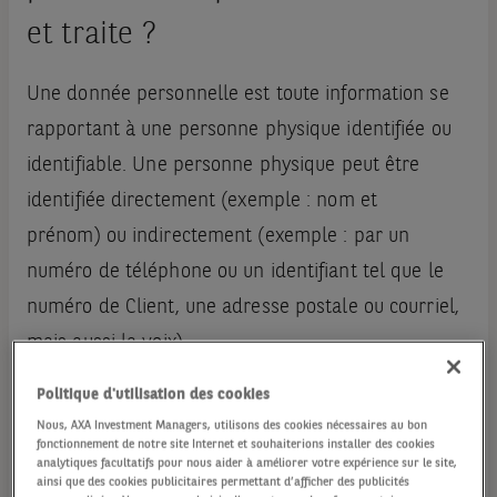
et traite ?
Une donnée personnelle est toute information se
rapportant à une personne physique identifiée ou
identifiable. Une personne physique peut être
identifiée directement (exemple : nom et
prénom) ou indirectement (exemple : par un
numéro de téléphone ou un identifiant tel que le
numéro de Client, une adresse postale ou courriel,
mais aussi la voix).
Politique d'utilisation des cookies
AXA IM veille à minimiser la collecte de données
Nous, AXA Investment Managers, utilisons des cookies nécessaires au bon
personnelles, à les tenir à jour et à assurer leur
fonctionnement de notre site Internet et souhaiterions installer des cookies
analytiques facultatifs pour nous aider à améliorer votre expérience sur le site,
sécurité. Des mesures techniques et
ainsi que des cookies publicitaires permettant d’afficher des publicités