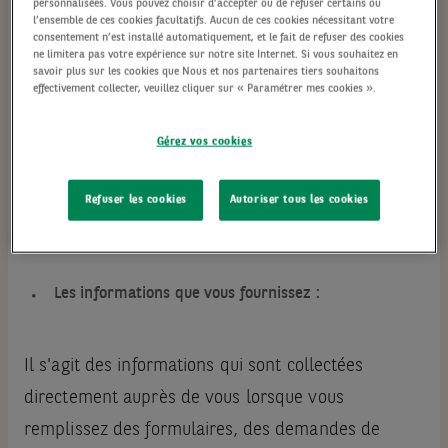
personnalisées. Vous pouvez choisir d’accepter ou de refuser certains ou
organisationnelles sont mises en œuvre afin de
l’ensemble de ces cookies facultatifs. Aucun de ces cookies nécessitant votre
consentement n’est installé automatiquement, et le fait de refuser des cookies
garantir la protection appropriée de vos données
ne limitera pas votre expérience sur notre site Internet. Si vous souhaitez en
savoir plus sur les cookies que Nous et nos partenaires tiers souhaitons
contre tout accès, perte, destruction, modification,
effectivement collecter, veuillez cliquer sur « Paramétrer mes cookies ».
ou divulgation non autorisé.
Gérez vos cookies
Tout ou partie des données personnelles suivantes
seront traitées en fonction des relations que vous
Refuser les cookies
Autoriser tous les cookies
entretenez avec AXA IM :
Les informations que vous fournissez :
Il s'agit des informations qui sont collectées
directement auprès de vous lorsque vous
remplissez des formulaires, des demandes de