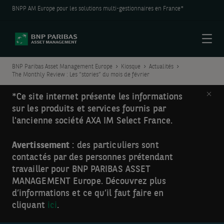
BNPP AM Europe pour les solutions multi-gestionnaires en France*
Menu
BNP Paribas Asset Management Europe
Kiosque
Actualités
The Monthly Review : Les “stories” du mois de février
Clos
*Ce site internet présente les informations
sur les produits et services fournis par
l'ancienne société AXA IM Select France.
Avertissement
: des particuliers sont
contactés par des personnes prétendant
travailler pour BNP PARIBAS ASSET
MANAGEMENT Europe. Découvrez plus
d’informations et ce qu’il faut faire en
cliquant
ici
.